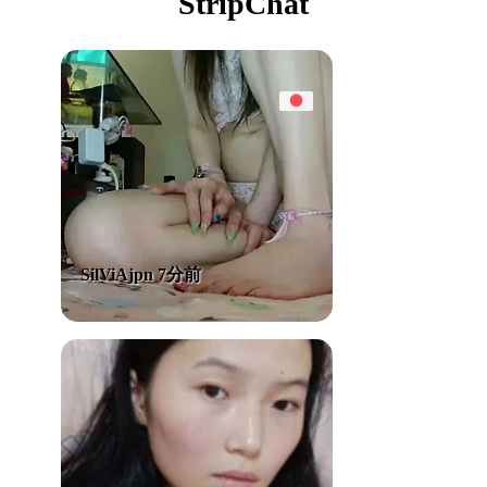
StripChat
SilViAjpn 7分前