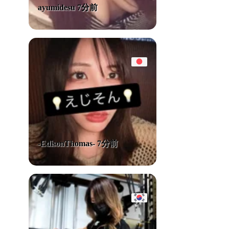
ayumidesu 7分前
-EdisonThomas- 7分前