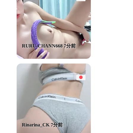
RURU-CHANN668 7分前
Rinarina_CK 7分前