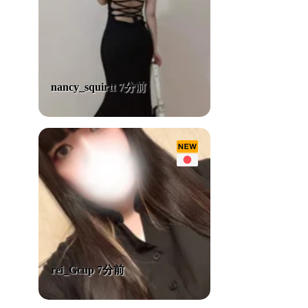
nancy_squirtt 7分前
rei_Gcup 7分前