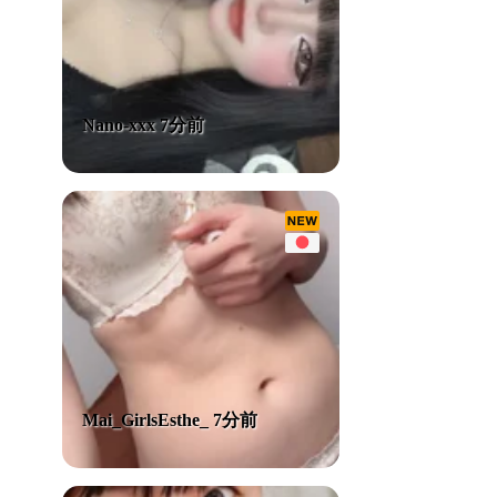
Nano-xxx 7分前
Mai_GirlsEsthe_ 7分前