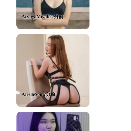
AizawaMiyabi 7分前
ArielleSou 7分前