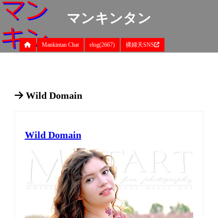
マンキンタン
Mankintan Chat
elog(2667)
裸婦天SNS
Wild Domain
Wild Domain