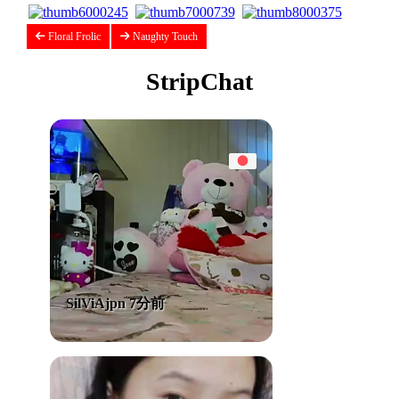
Floral Frolic
Naughty Touch
StripChat
SilViAjpn 7分前