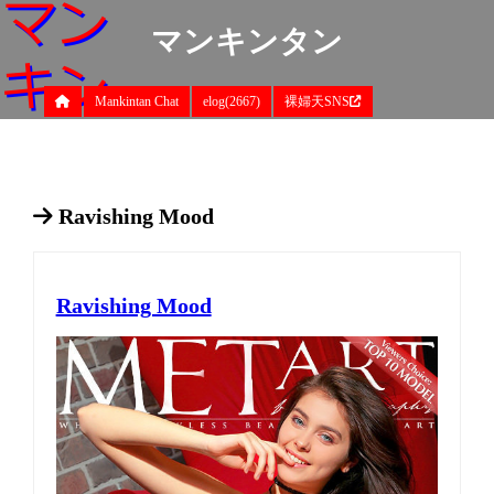
マンキンタン
Mankintan Chat
elog(2667)
裸婦天SNS
Ravishing Mood
Ravishing Mood