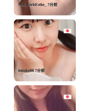
Mai_GirlsEsthe_ 7分前
hinako08 7分前