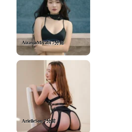
AizawaMiyabi 7分前
ArielleSou 7分前