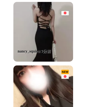
nancy_squirtt 7分前