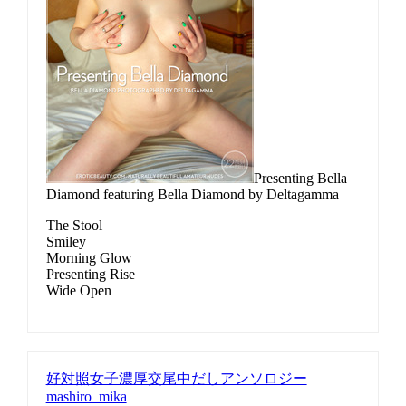
Presenting Bella
Diamond featuring Bella Diamond by Deltagamma
The Stool
Smiley
Morning Glow
Presenting Rise
Wide Open
好対照女子濃厚交尾中だしアンソロジー
mashiro_mika