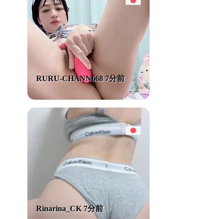
RURU-CHANN668 7分前
Rinarina_CK 7分前