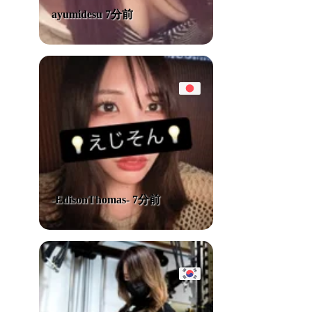
ayumidesu 7分前
-EdisonThomas- 7分前