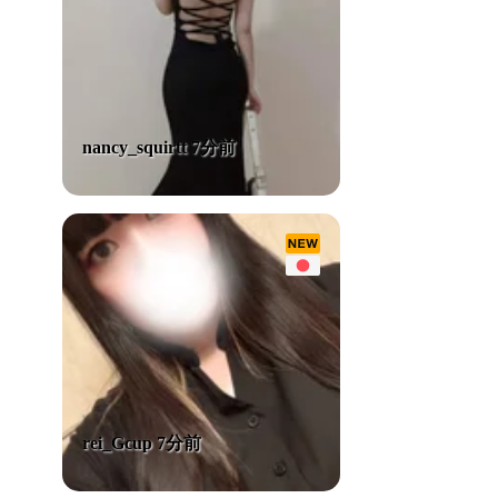
nancy_squirtt 7分前
rei_Gcup 7分前