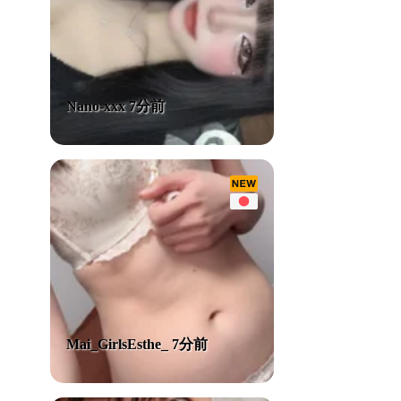
Nano-xxx 7分前
Mai_GirlsEsthe_ 7分前