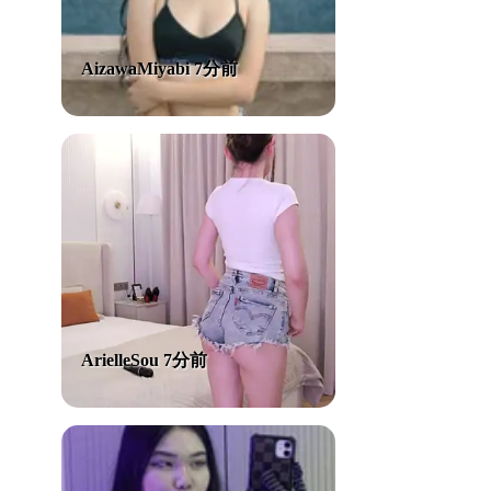
AizawaMiyabi 7分前
ArielleSou 7分前