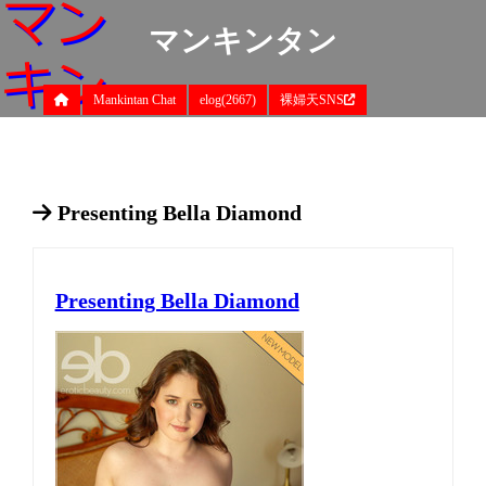
マンキンタン
Mankintan Chat
elog(2667)
裸婦天SNS
Presenting Bella Diamond
Presenting Bella Diamond