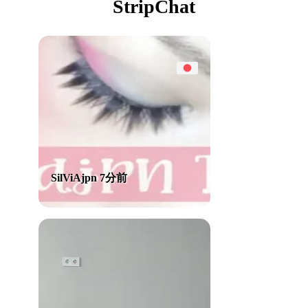
StripChat
SilViAjpn 7分前